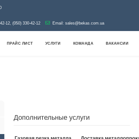
0
-42-12, (050) 330-42-12
Email:
sales@bekas.com.ua
ПРАЙС ЛИСТ
УСЛУГИ
КОМАНДА
ВАКАНСИИ
водная арматура
Оцинкованная
Резьба оцинкованна
Дополнительные услуги
Газовая резка металла
Доставка металлопрок