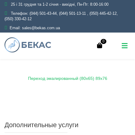
25 і 31 грудня та 1-2 січня - вихідні, Пн-Пт: 8:00-16:00
Телефон:
(044) 501-43-44, (044) 501-13-11
,
(050) 445-42-12,
(050) 330-42-12
Email:
sales@bekas.com.ua
0
Главная
Каталог
Эмаль
Переходы эмалированные
Переход эмалированный (80х65) 89х76
Дополнительные услуги