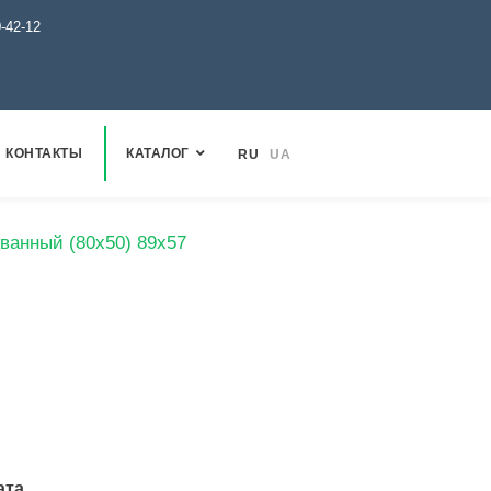
0-42-12
КОНТАКТЫ
КАТАЛОГ
RU
UA
ванный (80х50) 89х57
ата