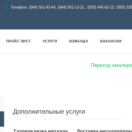
Телефон:
(044) 501-43-44, (044) 501-13-11
,
(050) 445-42-12, (050) 33
ПРАЙС ЛИСТ
УСЛУГИ
КОМАНДА
ВАКАНСИИ
Эмаль
Переходы эмалированные
Переход эмалиро
Дополнительные услуги
Газовая резка металла
Доставка металлопрок