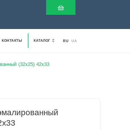
КОНТАКТЫ
КАТАЛОГ
RU
UA
ванный (32х25) 42х33
эмалированный
2х33