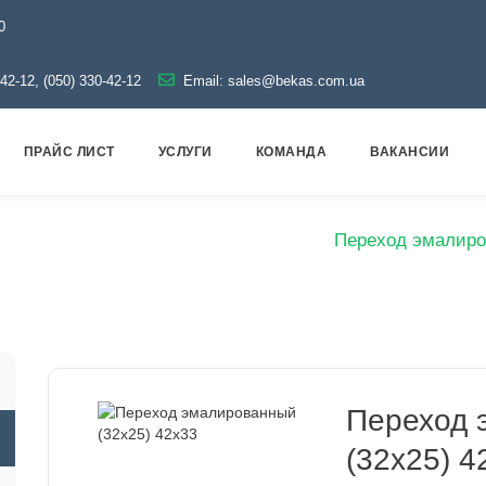
0
-42-12, (050) 330-42-12
Email:
sales@bekas.com.ua
ПРАЙС ЛИСТ
УСЛУГИ
КОМАНДА
ВАКАНСИИ
Эмаль
Переходы эмалированные
Переход эмалиро
Переход 
(32х25) 4