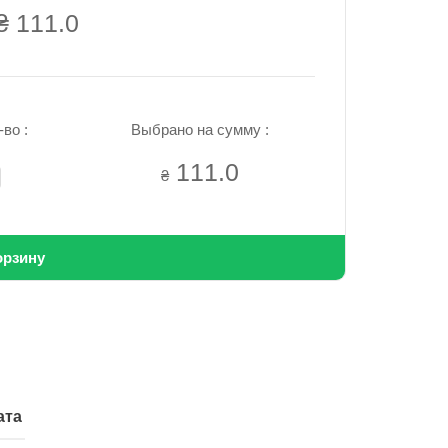
₴ 111.0
во :
Выбрано на сумму :
111.0
₴
орзину
ата