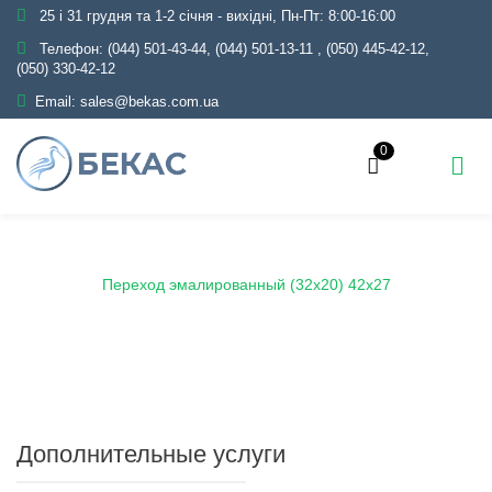
25 і 31 грудня та 1-2 січня - вихідні, Пн-Пт: 8:00-16:00
Телефон:
(044) 501-43-44, (044) 501-13-11
,
(050) 445-42-12,
(050) 330-42-12
Email:
sales@bekas.com.ua
0
Главная
Каталог
Эмаль
Переходы эмалированные
Переход эмалированный (32х20) 42х27
Дополнительные услуги