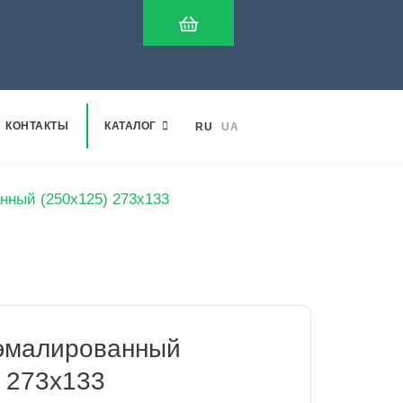
КОНТАКТЫ
КАТАЛОГ
RU
UA
нный (250х125) 273х133
эмалированный
) 273х133