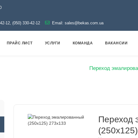
0
-42-12, (050) 330-42-12
Email:
sales@bekas.com.ua
ПРАЙС ЛИСТ
УСЛУГИ
КОМАНДА
ВАКАНСИИ
маль
Переходы эмалированные
Переход эмалирова
Переход 
(250х125