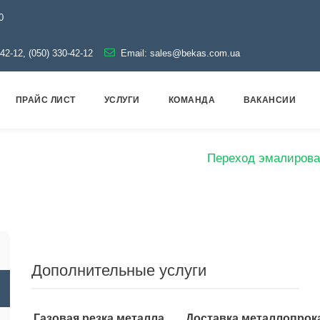
0
-42-12, (050) 330-42-12
Email:
sales@bekas.com.ua
ПРАЙС ЛИСТ
УСЛУГИ
КОМАНДА
ВАКАНСИИ
маль
Переходы эмалированные
Переход эмалирова
Дополнительные услуги
Газовая резка металла
Доставка металлопрок