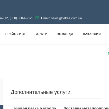
0
-42-12, (050) 330-42-12
Email:
sales@bekas.com.ua
ПРАЙС ЛИСТ
УСЛУГИ
КОМАНДА
ВАКАНСИИ
ая арматура
Оцинкованная
Муфта оцинкованная
Дополнительные услуги
Газовая резка металла
Доставка металлопрок