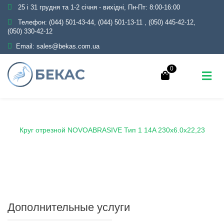
25 і 31 грудня та 1-2 січня - вихідні, Пн-Пт: 8:00-16:00
Телефон:
(044) 501-43-44, (044) 501-13-11
,
(050) 445-42-12,
(050) 330-42-12
Email:
sales@bekas.com.ua
0
Главная
Каталог
Круги отрезные
Круг отрезной NOVOABRASIVE Тип 1 14A 230x6.0x22,23
Дополнительные услуги