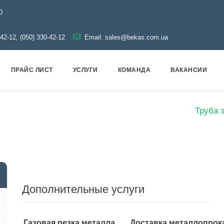
0
-42-12, (050) 330-42-12
Email:
sales@bekas.com.ua
ПРАЙС ЛИСТ
УСЛУГИ
КОМАНДА
ВАКАНСИИ
т
Трубы
Оцинкованные
Электросварные
Труба 
Дополнительные услуги
Газовая резка металла
Доставка металлопрок