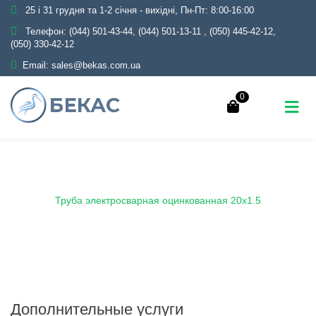
25 і 31 грудня та 1-2 січня - вихідні, Пн-Пт: 8:00-16:00
Телефон:
(044) 501-43-44, (044) 501-13-11
,
(050) 445-42-12,
(050) 330-42-12
Email:
sales@bekas.com.ua
0
Главная
Каталог
Металлопрокат
Трубы
Оцинкованные
Электросварные
Труба электросварная оцинкованная 20х1.5
Дополнительные услуги