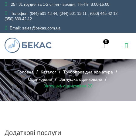
25 і 31 грудня та 1-2 січня - вихідні, Пн-Пт: 8:00-16:00
Телефон:
(044) 501-43-44, (044) 501-13-11
,
(050) 445-42-12,
(050) 330-42-12
Email:
sales@bekas.com.ua
0
Головна
Каталог
Трубопровідна арматура
Оцинкована
Заглушка оцинкована
Заглушка оцинкована 20
Додаткові послуги