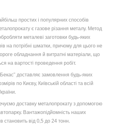
айбільш простих і популярних способів
талопрокату є газове різання металу. Метод
обробляти металеві заготовки будь-яких
ів на потрібні шматки, причому для цього не
дороге обладнання й витратні матеріали, що
ся на вартості проведення робіт.
"Бекас" доставляє замовлення будь-яких
озмірів по Києву, Київській області та всій
України.
ечуємо доставку металопрокату з допомогою
автопарку. Вантажопідйомність наших
в становить від 0,5 до 24 тонн.