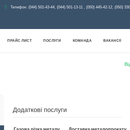
Телефон:
(044) 501-43-44, (044) 501-13-11
,
(050) 445-42-12, (050) 33
ПРАЙС ЛИСТ
ПОСЛУГИ
КОМАНДА
ВАКАНСІЇ
ідна арматура
Оцинкована
Відвід оцинкований
Ві
Додаткові послуги
Газова різка металу
Доставка металопрокату