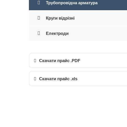
Трубопровідна арматура
Круги відрізні
Електроди
Скачати прайс .PDF
Скачати прайс .xls