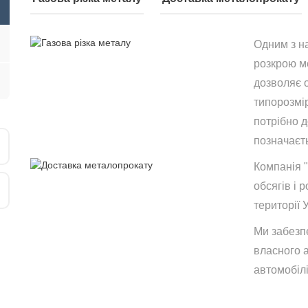
Одним з н
розкрою ме
дозволяє 
типорозмір
потрібно 
позначаєть
Компанія 
обсягів і р
території 
Ми забезп
власного 
автомобілі