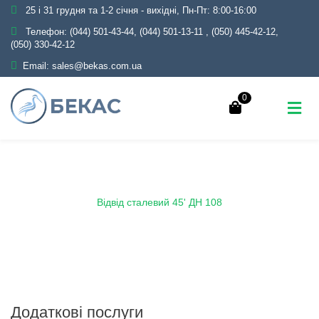
25 і 31 грудня та 1-2 січня - вихідні, Пн-Пт: 8:00-16:00
Телефон:
(044) 501-43-44, (044) 501-13-11
,
(050) 445-42-12,
(050) 330-42-12
Email:
sales@bekas.com.ua
0
Головна
Каталог
Трубопровідна арматура
Чорна
Відведення нержавіюче безшовне крутовигнуте
Відвід сталевий 45' ДН 108
Додаткові послуги