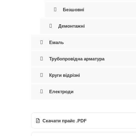
Безшовні
Демонтажні
Емаль
Трубопровідна арматура
Круги відрізні
Електроди
Скачати прайс .PDF