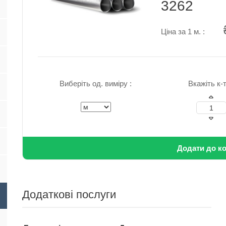
3262
Ціна за 1 м. :
Виберіть од. виміру :
Вкажіть к-т
Додати до к
Додаткові послуги