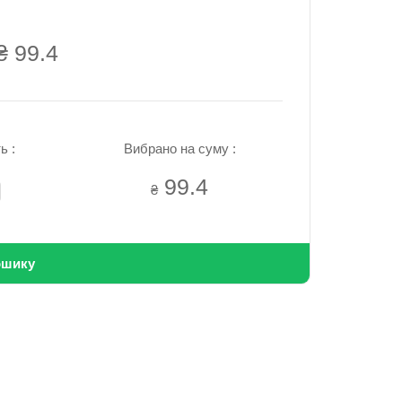
₴ 99.4
ь :
Вибрано на суму :
99.4
₴
ошику