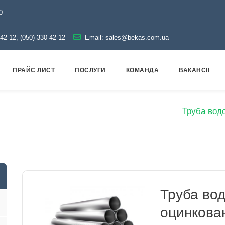
0
-42-12, (050) 330-42-12
Email:
sales@bekas.com.ua
ПРАЙС ЛИСТ
ПОСЛУГИ
КОМАНДА
ВАКАНСІЇ
т
Труби
Оцинковані
Водогазопровідні
Труба водо
Труба во
оцинкова