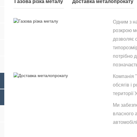
Газова різка металу
Доставка металопрокату
Одним з н
розкрою ме
дозволяє 
типорозмір
потрібно 
позначаєть
Компанія 
обсягів і р
території 
Ми забезп
власного 
автомобілі