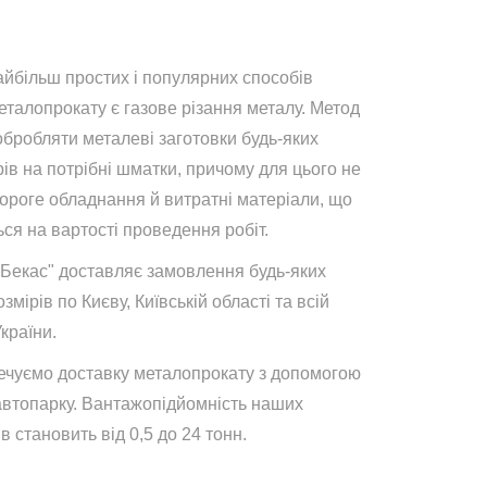
айбільш простих і популярних способів
талопрокату є газове різання металу. Метод
обробляти металеві заготовки будь-яких
ів на потрібні шматки, причому для цього не
дороге обладнання й витратні матеріали, що
ся на вартості проведення робіт.
"Бекас" доставляє замовлення будь-яких
озмірів по Києву, Київській області та всій
України.
ечуємо доставку металопрокату з допомогою
автопарку. Вантажопідйомність наших
в становить від 0,5 до 24 тонн.