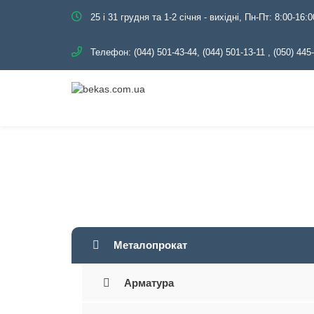
25 і 31 грудня та 1-2 січня - вихідні, Пн-Пт: 8:00-16:0
Телефон:
(044) 501-43-44, (044) 501-13-11
,
(050) 445
Головна
Каталог
Металопрока
Металопрокат
Арматура