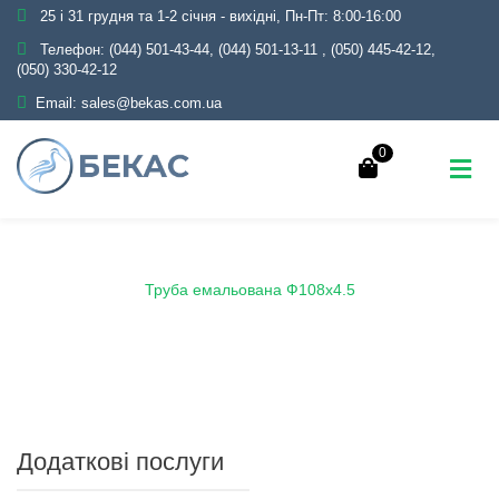
25 і 31 грудня та 1-2 січня - вихідні, Пн-Пт: 8:00-16:00
Телефон:
(044) 501-43-44, (044) 501-13-11
,
(050) 445-42-12,
(050) 330-42-12
Email:
sales@bekas.com.ua
0
Головна
Каталог
Емаль
Труби емальовані
Труба емальована Ф108х4.5
Додаткові послуги