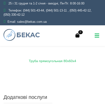
25 і 31 грудня та 1-2 січня - вихідні, Пн-Пт: 8:00-16:00
Телефон:
(044) 501-43-44, (044) 501-13-11
,
(050) 445-42-12,
(050) 330-42-12
Email:
sales@bekas.com.ua
0
Головна
Каталог
Металопрокат
Труби
Профільні
Труба прямоугольная 80х60х4
Додаткові послуги