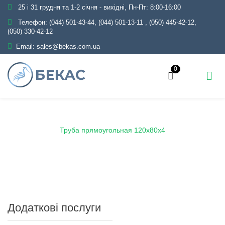
25 і 31 грудня та 1-2 січня - вихідні, Пн-Пт: 8:00-16:00
Телефон:
(044) 501-43-44, (044) 501-13-11
,
(050) 445-42-12,
(050) 330-42-12
Email:
sales@bekas.com.ua
0
Головна
Каталог
Металопрокат
Труби
Профільні
Труба прямоугольная 120х80х4
Додаткові послуги