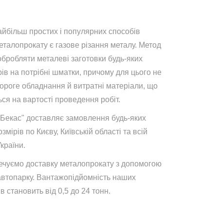
айбільш простих і популярних способів
талопрокату є газове різання металу. Метод
обробляти металеві заготовки будь-яких
ів на потрібні шматки, причому для цього не
дороге обладнання й витратні матеріали, що
ся на вартості проведення робіт.
"Бекас" доставляє замовлення будь-яких
озмірів по Києву, Київській області та всій
України.
ечуємо доставку металопрокату з допомогою
автопарку. Вантажопідйомність наших
в становить від 0,5 до 24 тонн.