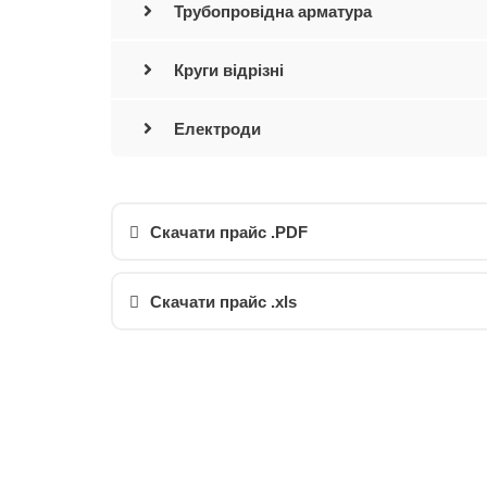
Трубопровідна арматура
Круги відрізні
Електроди
Скачати прайс .PDF
Скачати прайс .xls