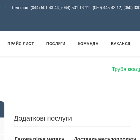
Телефон:
(044) 501-43-44, (044) 501-13-11
,
(050) 445-42-12, (050) 33
ПРАЙС ЛИСТ
ПОСЛУГИ
КОМАНДА
ВАКАНСІЇ
алог
Металопрокат
Труби
Профільні
Труба квад
Додаткові послуги
Газова різка металу
Доставка металопрокату