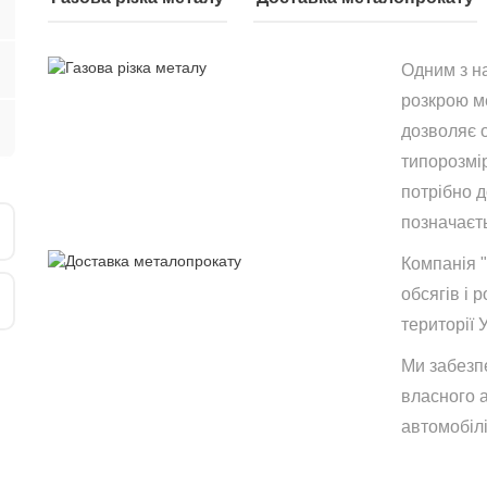
Одним з н
розкрою ме
дозволяє 
типорозмір
потрібно 
позначаєть
Компанія 
обсягів і р
території 
Ми забезп
власного 
автомобілі