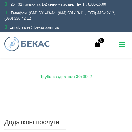
25 і 31 грудня та 1-2 січня - вихідні, Пн-Пт: 8:00-16:00
Телефон:
(044) 501-43-44, (044) 501-13-11
,
(050) 445-42-12,
(050) 330-42-12
Email:
sales@bekas.com.ua
0
Головна
Каталог
Металопрокат
Труби
Профільні
Труба квадратная 30х30х2
Додаткові послуги