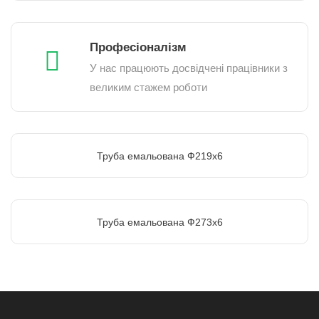
Професіоналізм
У нас працюють досвідчені працівники з
великим стажем роботи
Труба емальована Ф219х6
Труба емальована Ф273х6