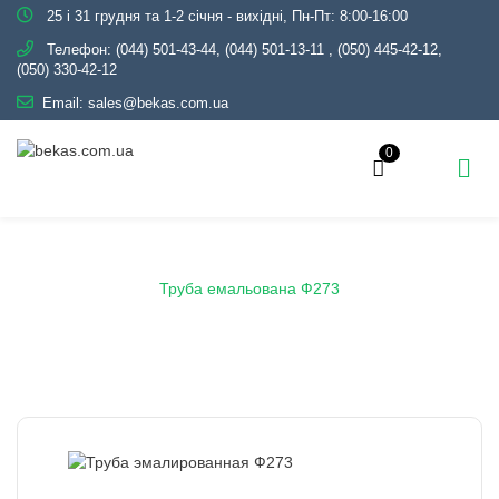
25 і 31 грудня та 1-2 січня - вихідні, Пн-Пт: 8:00-16:00
Телефон:
(044) 501-43-44, (044) 501-13-11
,
(050) 445-42-12,
(050) 330-42-12
Email:
sales@bekas.com.ua
0
Головна
Каталог
Емаль
Труби емальовані
Труба емальована Ф273