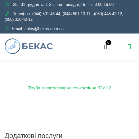
25 і 31 грудня та 1-2 січня - вихідні, Пн-Пт: 8:00-16:00
Телефон:
(044) 501-43-44, (044) 501-13-11
,
(050) 445-42-12,
(050) 330-42-12
Email:
sales@bekas.com.ua
0
Головна
Каталог
Металопрокат
Труби
Електрозварні тонкостінні
Труба електрозварна тонкостінна 32х1,2
Додаткові послуги