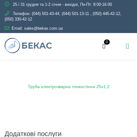
25 і 31 грудня та 1-2 січня - вихідні, Пн-Пт: 8:00-16:00
Телефон:
(044) 501-43-44, (044) 501-13-11
,
(050) 445-42-12,
(050) 330-42-12
Email:
sales@bekas.com.ua
0
Головна
Каталог
Металопрокат
Труби
Електрозварні тонкостінні
Труба електрозварна тонкостінна 25х1,2
Додаткові послуги