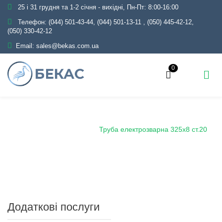
25 і 31 грудня та 1-2 січня - вихідні, Пн-Пт: 8:00-16:00
Телефон:
(044) 501-43-44, (044) 501-13-11
,
(050) 445-42-12,
(050) 330-42-12
Email:
sales@bekas.com.ua
0
Головна
Каталог
Металопрокат
Труби
Сталеві електрозварні
Труба електрозварна 325х8 ст.20
Додаткові послуги