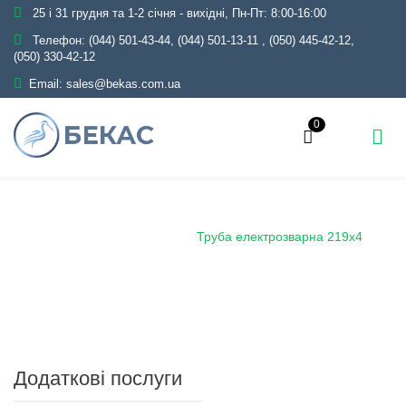
25 і 31 грудня та 1-2 січня - вихідні, Пн-Пт: 8:00-16:00
Телефон:
(044) 501-43-44, (044) 501-13-11
,
(050) 445-42-12,
(050) 330-42-12
Email:
sales@bekas.com.ua
0
Головна
Каталог
Металопрокат
Труби
Сталеві електрозварні
Труба електрозварна 219х4
Додаткові послуги