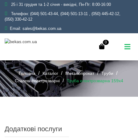
25 і 31 грудня та 1-2 січня - вихідні, Пн-Пт: 8:00-16:00
Телефон:
(044) 501-43-44, (044) 501-13-11
,
(050) 445-42-12,
(050) 330-42-12
Email:
sales@bekas.com.ua
0
Головна
Каталог
Металопрокат
Труби
Сталеві електрозварні
Труба електрозварна 159х4
Додаткові послуги