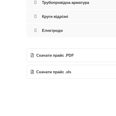
Трубопровідна арматура
Круги відрізні
Електроди
Скачати прайс .PDF
Скачати прайс .xls