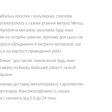
айбільш простих і популярних способів
талопрокату є газове різання металу. Метод
обробляти металеві заготовки будь-яких
ів на потрібні шматки, причому для цього не
дороге обладнання й витратні матеріали, що
ся на вартості проведення робіт.
"Бекас" доставляє замовлення будь-яких
озмірів по Києву, Київській області та всій
України.
ечуємо доставку металопрокату з допомогою
автопарку. Вантажопідйомність наших
в становить від 0,5 до 24 тонн.