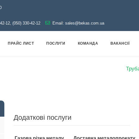
0
-42-12, (050) 330-42-12
Email:
sales@bekas.com.ua
ПРАЙС ЛИСТ
ПОСЛУГИ
КОМАНДА
ВАКАНСІЇ
лог
Металопрокат
Труби
Сталеві безшовні
Труб
Додаткові послуги
Газова різка металу
Доставка металопрокату