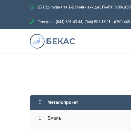
25 і 31 грудня та 1-2 січня - вихідні, Пн-Пт: 8:00-16:0
Телефон:
(044) 501-43-44, (044) 501-13-11
,
(050) 445
Головна
Ката
Металопрокат
Емаль