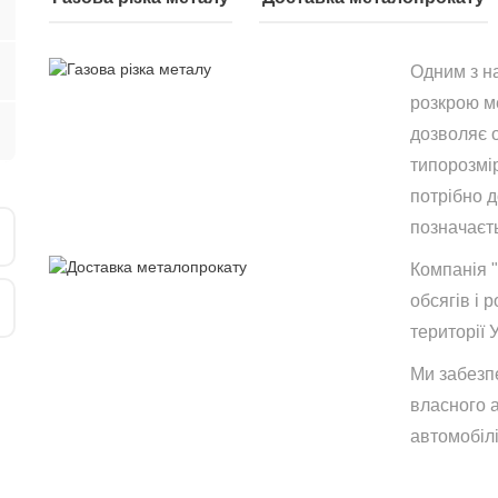
Одним з н
розкрою ме
дозволяє 
типорозмір
потрібно 
позначаєть
Компанія 
обсягів і р
території 
Ми забезп
власного 
автомобілі