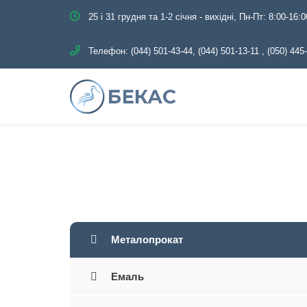
25 і 31 грудня та 1-2 січня - вихідні, Пн-Пт: 8:00-16:0
Телефон:
(044) 501-43-44, (044) 501-13-11
,
(050) 445
Головна
Катал
Металопрокат
Емаль