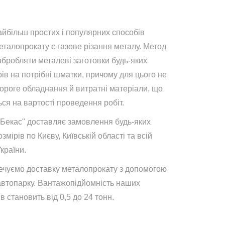
айбільш простих і популярних способів
талопрокату є газове різання металу. Метод
обробляти металеві заготовки будь-яких
ів на потрібні шматки, причому для цього не
дороге обладнання й витратні матеріали, що
ся на вартості проведення робіт.
"Бекас" доставляє замовлення будь-яких
озмірів по Києву, Київській області та всій
України.
ечуємо доставку металопрокату з допомогою
автопарку. Вантажопідйомність наших
в становить від 0,5 до 24 тонн.