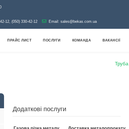
0
-42-12, (050) 330-42-12
Email:
sales@bekas.com.ua
ПРАЙС ЛИСТ
ПОСЛУГИ
КОМАНДА
ВАКАНСІЇ
ог
Металопрокат
Труби
Сталеві безшовні
Труба
Додаткові послуги
Газова різка металу
Доставка металопрокату