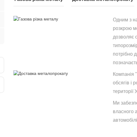
Одним з н
розкрою ме
дозволяє 
типорозмір
потрібно 
позначаєть
Компанія 
обсягів і р
території 
Ми забезп
власного 
автомобілі