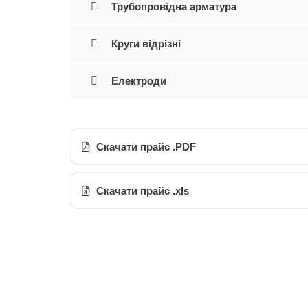
Трубопровідна арматура
Круги відрізні
Електроди
Скачати прайс .PDF
Скачати прайс .xls