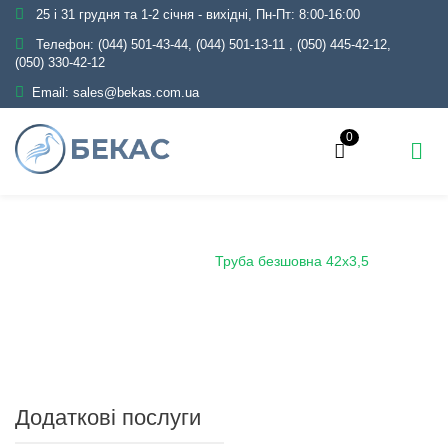
25 і 31 грудня та 1-2 січня - вихідні, Пн-Пт: 8:00-16:00
Телефон:
(044) 501-43-44, (044) 501-13-11
,
(050) 445-42-12,
(050) 330-42-12
Email:
sales@bekas.com.ua
0
Головна
Каталог
Металопрокат
Труби
Сталеві безшовні
Труба безшовна 42х3,5
Додаткові послуги