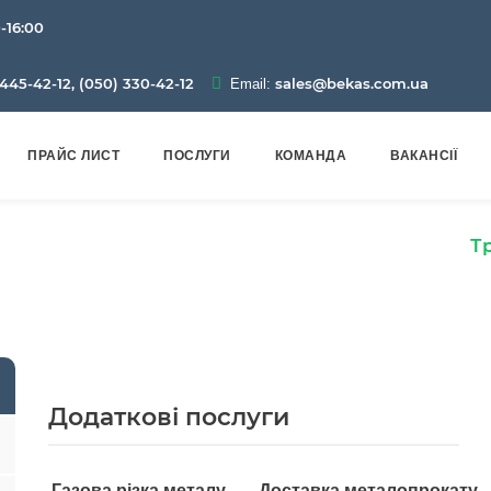
0-16:00
445-42-12, (050) 330-42-12
sales@bekas.com.ua
Email:
ПРАЙС ЛИСТ
ПОСЛУГИ
КОМАНДА
ВАКАНСІЇ
Металопрокат
Труби
Сталеві безшовні
Т
Додаткові послуги
Газова різка металу
Доставка металопрокату