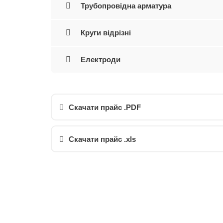
Трубопровідна арматура
Круги відрізні
Електроди
Скачати прайс .PDF
Скачати прайс .xls