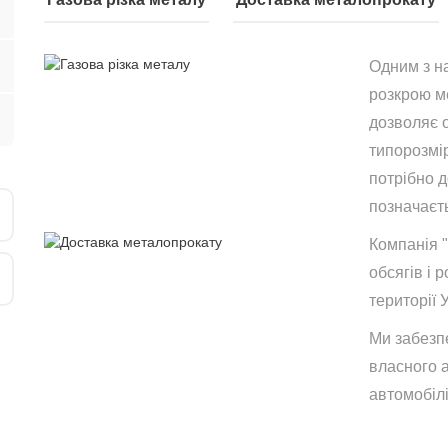
Одним з н
розкрою ме
дозволяє 
типорозмір
потрібно 
позначаєть
Компанія 
обсягів і р
території 
Ми забезп
власного 
автомобілі