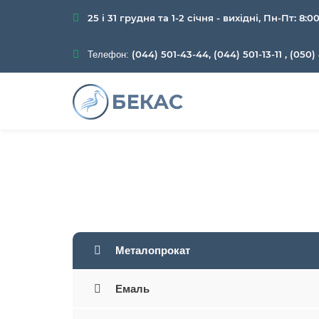
25 і 31 грудня та 1-2 січня - вихідні, Пн-Пт: 8:0
(044) 501-43-44, (044) 501-13-11
,
(050) 
Телефон:
Головна
Каталог
Металопрокат
Емаль