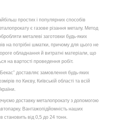
айбільш простих і популярних способів
талопрокату є газове різання металу. Метод
обробляти металеві заготовки будь-яких
ів на потрібні шматки, причому для цього не
дороге обладнання й витратні матеріали, що
ся на вартості проведення робіт.
"Бекас" доставляє замовлення будь-яких
озмірів по Києву, Київській області та всій
України.
ечуємо доставку металопрокату з допомогою
автопарку. Вантажопідйомність наших
в становить від 0,5 до 24 тонн.