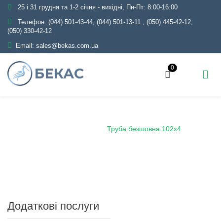
25 і 31 грудня та 1-2 січня - вихідні, Пн-Пт: 8:00-16:00
Телефон:
(044) 501-43-44, (044) 501-13-11
,
(050) 445-42-12,
(050) 330-42-12
Email:
sales@bekas.com.ua
0
Головна
Каталог
Металопрокат
Труби
Сталеві безшовні
Труба безшовна 102х4
Додаткові послуги