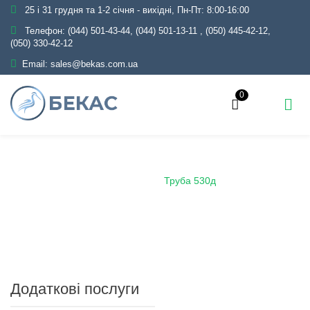
25 і 31 грудня та 1-2 січня - вихідні, Пн-Пт: 8:00-16:00
Телефон:
(044) 501-43-44, (044) 501-13-11
,
(050) 445-42-12,
(050) 330-42-12
Email:
sales@bekas.com.ua
0
Головна
Каталог
Металопрокат
Труби
Демонтажні
Труба 530д
Додаткові послуги