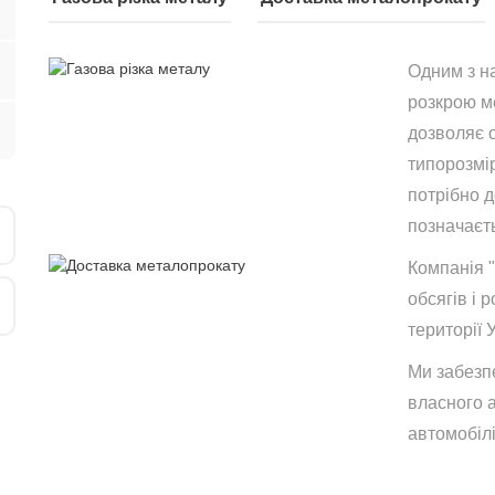
Одним з н
розкрою ме
дозволяє 
типорозмір
потрібно 
позначаєть
Компанія 
обсягів і р
території 
Ми забезп
власного 
автомобілі