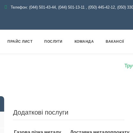
Телефон:
(044) 501-43-44, (044) 501-13-11
,
(050) 445-42-12, (050) 33
ПРАЙС ЛИСТ
ПОСЛУГИ
КОМАНДА
ВАКАНСІЇ
Каталог
Металопрокат
Труби
Демонтажні
Тру
Додаткові послуги
Газова різка металу
Доставка металопрокату