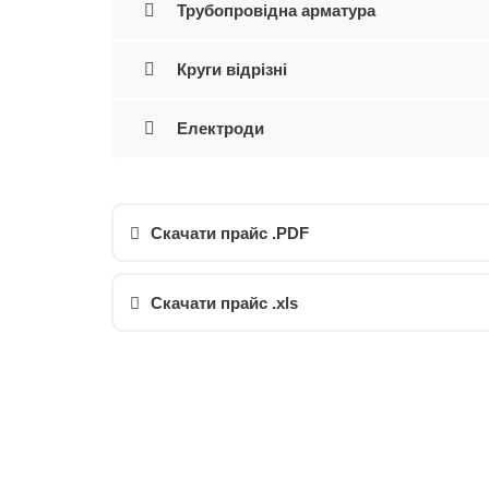
Трубопровідна арматура
Круги відрізні
Електроди
Скачати прайс .PDF
Скачати прайс .xls