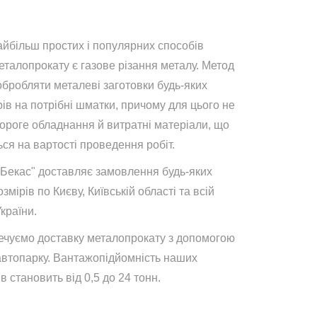
айбільш простих і популярних способів
талопрокату є газове різання металу. Метод
обробляти металеві заготовки будь-яких
ів на потрібні шматки, причому для цього не
дороге обладнання й витратні матеріали, що
ся на вартості проведення робіт.
"Бекас" доставляє замовлення будь-яких
озмірів по Києву, Київській області та всій
України.
ечуємо доставку металопрокату з допомогою
автопарку. Вантажопідйомність наших
в становить від 0,5 до 24 тонн.