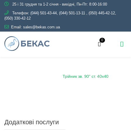
25 і 31 грудня та 1-2 січня - вихідні, Пн-Пт: 8:00-16:00
Телефон:
(044) 501-43-44, (044) 501-13-11
,
(050) 445-42-12,
(050) 330-42-12
Email:
sales@bekas.com.ua
0
Головна
Каталог
Трубопровідна арматура
Чорна
Трійник сталевий
Трійник зв. 90" ст. 40х40
Додаткові послуги