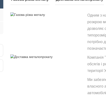
Одним з н
розкрою ме
дозволяє 
типорозмір
потрібно 
позначаєть
Компанія 
обсягів і р
території 
Ми забезп
власного 
автомобілі