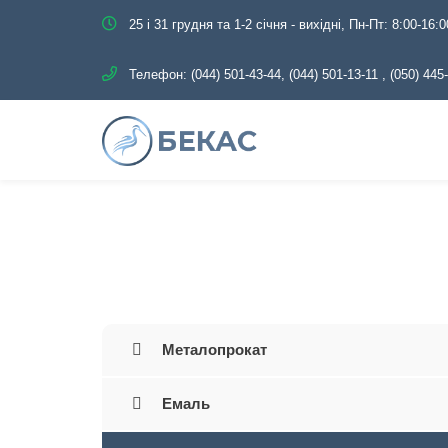
25 і 31 грудня та 1-2 січня - вихідні, Пн-Пт: 8:00-16:0
Телефон:
(044) 501-43-44, (044) 501-13-11
,
(050) 445
Головна
Каталог
Т
Металопрокат
Емаль