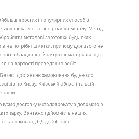
айбільш простих і популярних способів
талопрокату є газове різання металу. Метод
обробляти металеві заготовки будь-яких
ів на потрібні шматки, причому для цього не
дороге обладнання й витратні матеріали, що
ся на вартості проведення робіт.
"Бекас" доставляє замовлення будь-яких
озмірів по Києву, Київській області та всій
України.
ечуємо доставку металопрокату з допомогою
автопарку. Вантажопідйомність наших
в становить від 0,5 до 24 тонн.