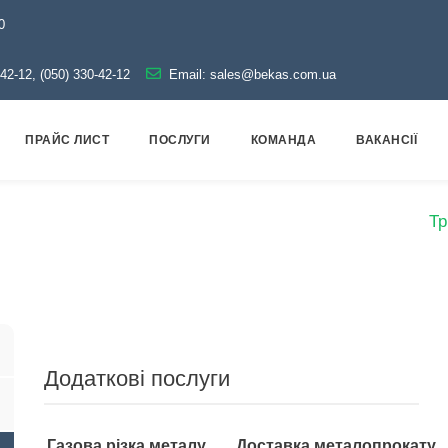
0
-42-12, (050) 330-42-12
Email:
sales@bekas.com.ua
ПРАЙС ЛИСТ
ПОСЛУГИ
КОМАНДА
ВАКАНСІЇ
рубопровідна арматура
Чорна
Трійник сталевий
Тр
Додаткові послуги
Газова різка металу
Доставка металопрокату