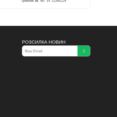
Трійник зв. 90" ст. 219х219
РОЗСИЛКА НОВИН