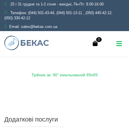
25 і 31 грудня та 1-2 січня - вихідні, Пн-Пт: 8:00-16:00
Телефон:
(044) 501-43-44, (044) 501-13-11
,
(050) 445-42-12,
(050) 330-42-12
Email:
sales@bekas.com.ua
0
Головна
Каталог
Емаль
Трійники емальовані
Трійник зв. 90" емальований 89х89
Додаткові послуги