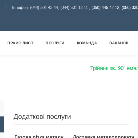
Телефон:
(044) 501-43-44, (044) 501-13-11
,
(050) 445-42-12, (050) 33
ПРАЙС ЛИСТ
ПОСЛУГИ
КОМАНДА
ВАКАНСІЇ
ог
Емаль
Трійники емальовані
Трійник зв. 90" ем
Додаткові послуги
Газова різка металу
Доставка металопрокату