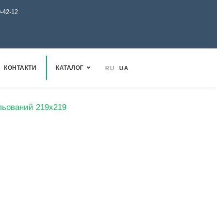
0-42-12
КОНТАКТИ
КАТАЛОГ
RU
UA
альований 219х219