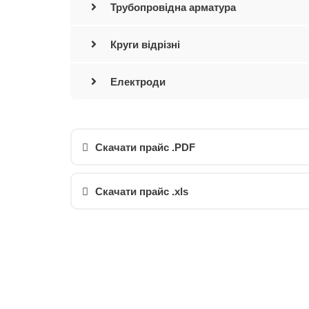
Трубопровідна арматура
Круги відрізні
Електроди
Скачати прайс .PDF
Скачати прайс .xls