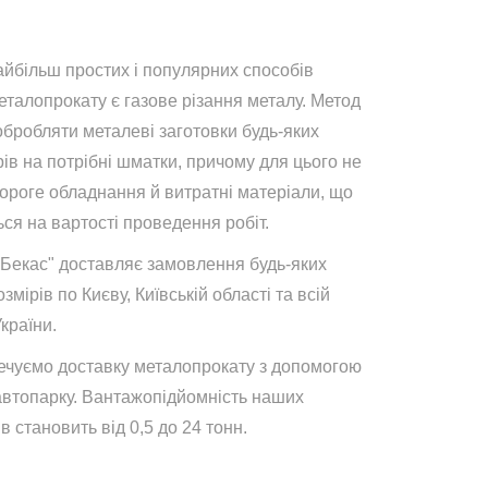
айбільш простих і популярних способів
талопрокату є газове різання металу. Метод
обробляти металеві заготовки будь-яких
ів на потрібні шматки, причому для цього не
дороге обладнання й витратні матеріали, що
ся на вартості проведення робіт.
"Бекас" доставляє замовлення будь-яких
озмірів по Києву, Київській області та всій
України.
ечуємо доставку металопрокату з допомогою
автопарку. Вантажопідйомність наших
в становить від 0,5 до 24 тонн.