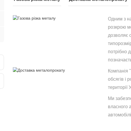
Одним з н
розкрою ме
дозволяє 
типорозмір
потрібно 
позначаєть
Компанія 
обсягів і р
території 
Ми забезп
власного 
автомобілі