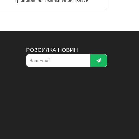
Трійник зв. 90" емальований 159х76
РОЗСИЛКА НОВИН