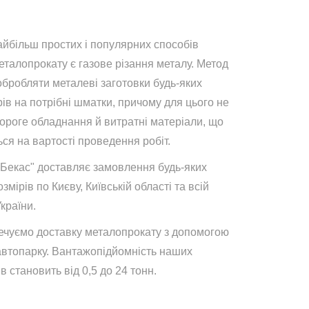
айбільш простих і популярних способів
талопрокату є газове різання металу. Метод
обробляти металеві заготовки будь-яких
ів на потрібні шматки, причому для цього не
дороге обладнання й витратні матеріали, що
ся на вартості проведення робіт.
"Бекас" доставляє замовлення будь-яких
озмірів по Києву, Київській області та всій
України.
ечуємо доставку металопрокату з допомогою
автопарку. Вантажопідйомність наших
в становить від 0,5 до 24 тонн.