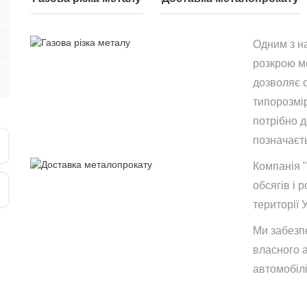
Одним з н
розкрою ме
дозволяє 
типорозмір
потрібно 
позначаєть
Компанія 
обсягів і р
території 
Ми забезп
власного 
автомобілі