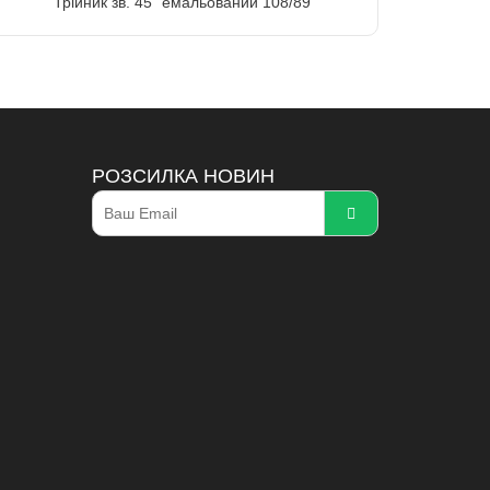
Трійник зв. 45" емальований 108/89
РОЗСИЛКА НОВИН