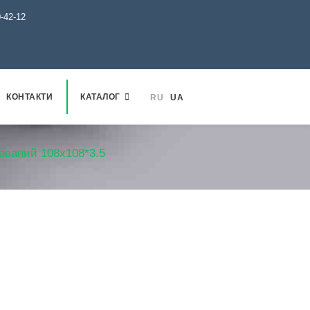
0-42-12
КОНТАКТИ
КАТАЛОГ
RU
UA
ьований 108х108*3.5