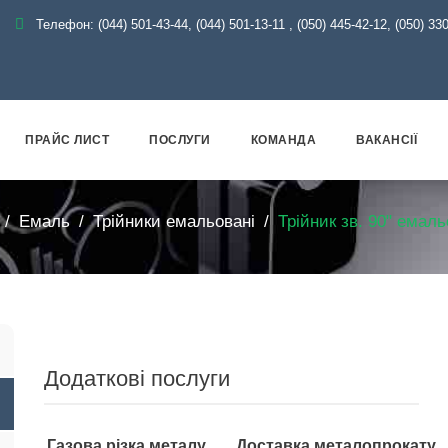
Телефон:
(044) 501-43-44, (044) 501-13-11
,
(050) 445-42-12, (050) 33
ПРАЙС ЛИСТ
ПОСЛУГИ
КОМАНДА
ВАКАНСІЇ
Емаль
Трійники емальовані
Трійник зв. 90" емал
Додаткові послуги
Газова різка металу
Доставка металопрокату