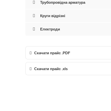
Трубопровідна арматура
Круги відрізні
Електроди
Скачати прайс .PDF
Скачати прайс .xls