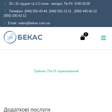
25 і 31 грудня та 1-2 січня - вихідні, Пн-Пт: 8:00-16:00
Телефон:
(044) 501-43-44, (044) 501-13-11
,
(050) 445-42-12,
(050) 330-42-12
Email:
sales@bekas.com.ua
0
Головна
Каталог
Трубопровідна арматура
Оцинкована
Трійник оцинкований
Трійник 76х76 оцинкований
Додаткові послуги