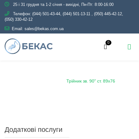
25 і 31 грудня та 1-2 січня - вихідні, Пн-Пт: 8:00-16:00
Телефон:
(044) 501-43-44, (044) 501-13-11
,
(050) 445-42-12,
(050) 330-42-12
Email:
sales@bekas.com.ua
0
Головна
Каталог
Трубопровідна арматура
Чорна
Трійник сталевий
Трійник зв. 90" ст. 89х76
Додаткові послуги