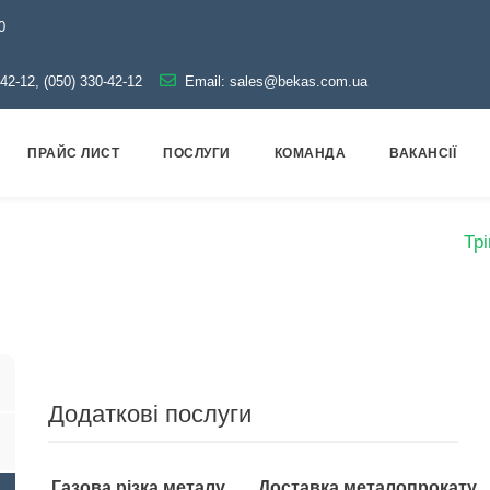
0
-42-12, (050) 330-42-12
Email:
sales@bekas.com.ua
ПРАЙС ЛИСТ
ПОСЛУГИ
КОМАНДА
ВАКАНСІЇ
убопровідна арматура
Чорна
Трійник сталевий
Трі
Додаткові послуги
Газова різка металу
Доставка металопрокату