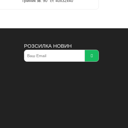
Трійник зв. 90" ст. 40х32х40
РОЗСИЛКА НОВИН