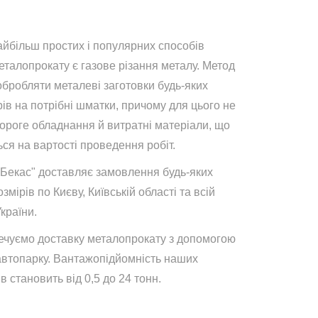
айбільш простих і популярних способів
талопрокату є газове різання металу. Метод
обробляти металеві заготовки будь-яких
ів на потрібні шматки, причому для цього не
дороге обладнання й витратні матеріали, що
ся на вартості проведення робіт.
"Бекас" доставляє замовлення будь-яких
озмірів по Києву, Київській області та всій
України.
ечуємо доставку металопрокату з допомогою
автопарку. Вантажопідйомність наших
в становить від 0,5 до 24 тонн.