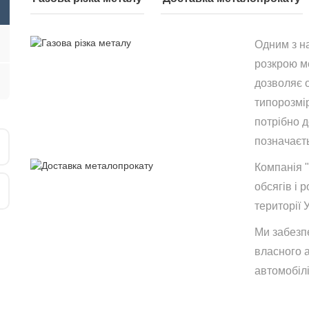
Одним з н
розкрою ме
дозволяє 
типорозмір
потрібно 
позначаєть
Компанія 
обсягів і р
території 
Ми забезп
власного 
автомобілі