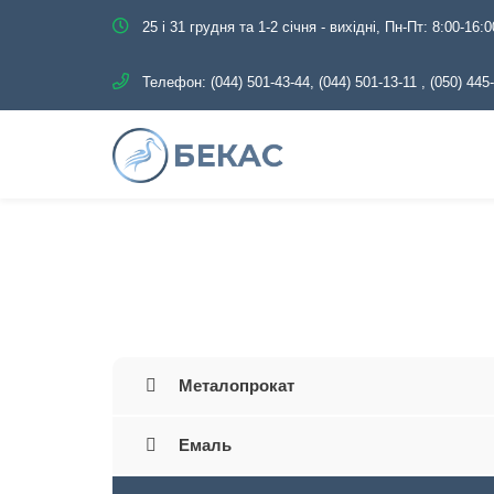
25 і 31 грудня та 1-2 січня - вихідні, Пн-Пт: 8:00-16:0
Телефон:
(044) 501-43-44, (044) 501-13-11
,
(050) 445
Головна
Каталог
Тр
Металопрокат
Емаль