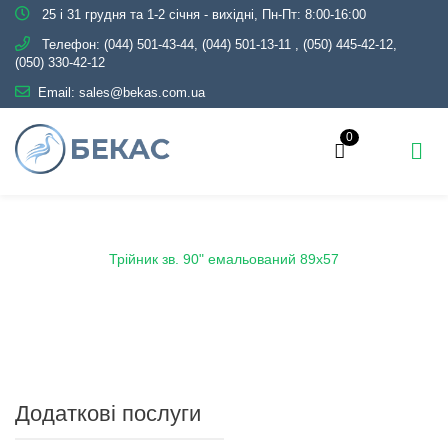
25 і 31 грудня та 1-2 січня - вихідні, Пн-Пт: 8:00-16:00
Телефон:
(044) 501-43-44, (044) 501-13-11
,
(050) 445-42-12,
(050) 330-42-12
Email:
sales@bekas.com.ua
0
Головна
Каталог
Емаль
Трійники емальовані
Трійник зв. 90" емальований 89х57
Додаткові послуги