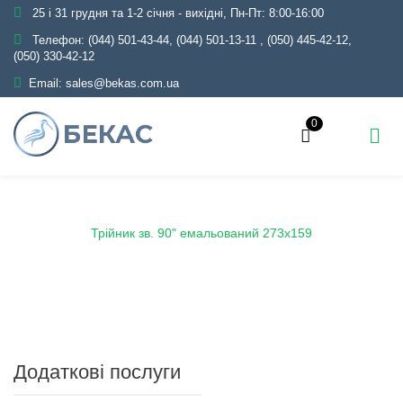
25 і 31 грудня та 1-2 січня - вихідні, Пн-Пт: 8:00-16:00
Телефон:
(044) 501-43-44, (044) 501-13-11
,
(050) 445-42-12,
(050) 330-42-12
Email:
sales@bekas.com.ua
0
Головна
Каталог
Емаль
Трійники емальовані
Трійник зв. 90" емальований 273х159
Додаткові послуги