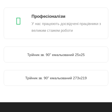
Професіоналізм
У нас працюють досвідчені працівники з
великим стажем роботи
Трійник зв. 90" емальований 25х25
Трійник зв. 90" емальований 273х219