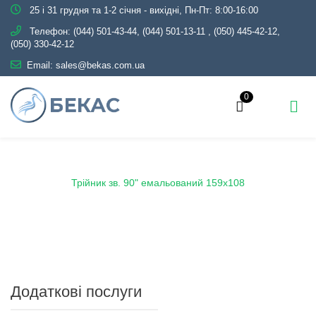
25 і 31 грудня та 1-2 січня - вихідні, Пн-Пт: 8:00-16:00
Телефон:
(044) 501-43-44, (044) 501-13-11
,
(050) 445-42-12,
(050) 330-42-12
Email:
sales@bekas.com.ua
0
Головна
Каталог
Емаль
Трійники емальовані
Трійник зв. 90" емальований 159х108
Додаткові послуги