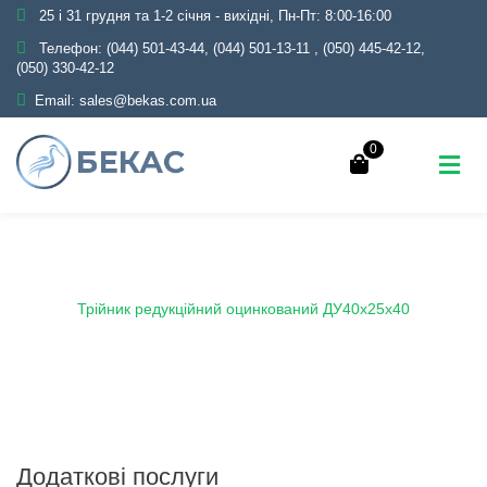
25 і 31 грудня та 1-2 січня - вихідні, Пн-Пт: 8:00-16:00
Телефон:
(044) 501-43-44, (044) 501-13-11
,
(050) 445-42-12,
(050) 330-42-12
Email:
sales@bekas.com.ua
0
Головна
Каталог
Трубопровідна арматура
Оцинкована
Трійник оцинкований
Трійник редукційний оцинкований ДУ40х25х40
Додаткові послуги