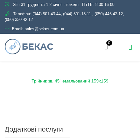
25 і 31 грудня та 1-2 січня - вихідні, Пн-Пт: 8:00-16:00
Телефон:
(044) 501-43-44, (044) 501-13-11
,
(050) 445-42-12,
(050) 330-42-12
Email:
sales@bekas.com.ua
0
Головна
Каталог
Емаль
Трійники емальовані
Трійник зв. 45" емальований 159х159
Додаткові послуги