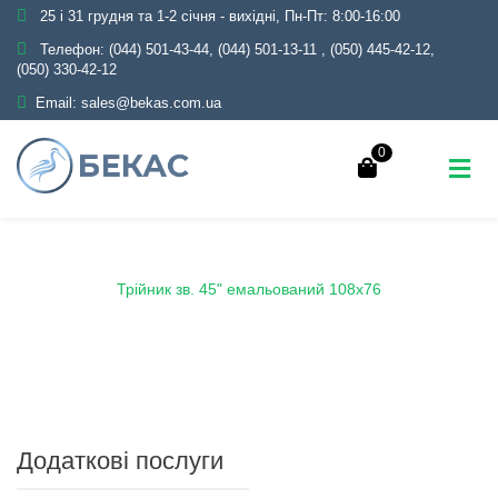
25 і 31 грудня та 1-2 січня - вихідні, Пн-Пт: 8:00-16:00
Телефон:
(044) 501-43-44, (044) 501-13-11
,
(050) 445-42-12,
(050) 330-42-12
Email:
sales@bekas.com.ua
0
Головна
Каталог
Емаль
Трійники емальовані
Трійник зв. 45" емальований 108х76
Додаткові послуги