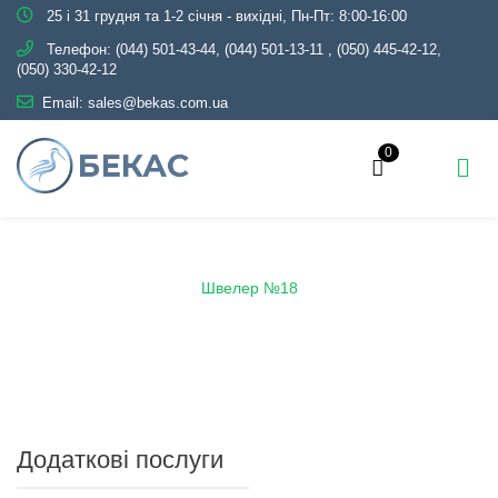
25 і 31 грудня та 1-2 січня - вихідні, Пн-Пт: 8:00-16:00
Телефон:
(044) 501-43-44, (044) 501-13-11
,
(050) 445-42-12,
(050) 330-42-12
Email:
sales@bekas.com.ua
0
Головна
Каталог
Металопрокат
Швелер
Швелер №18
Додаткові послуги