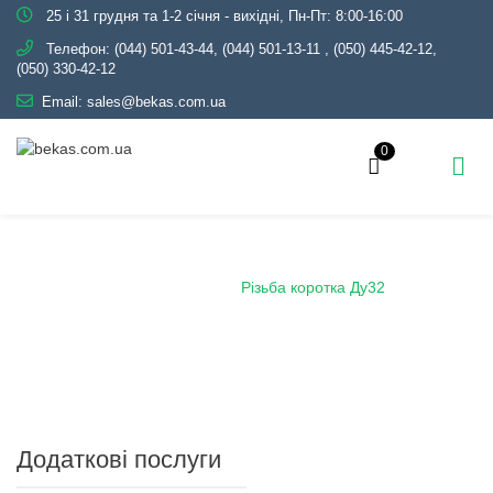
25 і 31 грудня та 1-2 січня - вихідні, Пн-Пт: 8:00-16:00
Телефон:
(044) 501-43-44, (044) 501-13-11
,
(050) 445-42-12,
(050) 330-42-12
Email:
sales@bekas.com.ua
0
Головна
Каталог
Трубопровідна арматура
Чорна
Різьба сталева
Різьба коротка Ду32
Додаткові послуги