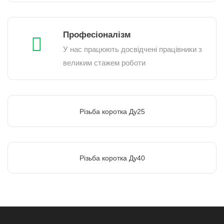
Професіоналізм
У нас працюють досвідчені працівники з
великим стажем роботи
Різьба коротка Ду25
Різьба коротка Ду40