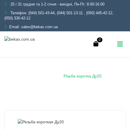
25 і 31 грудня та 1-2 січня - вихідні, Пн-Пт: 8:00-16:00
Телефон:
(044) 501-43-44, (044) 501-13-11
,
(050) 445-42-12,
(050) 330-42-12
Email:
sales@bekas.com.ua
0
Головна
Каталог
Трубопровідна арматура
Чорна
Різьба сталева
Різьба коротка Ду20