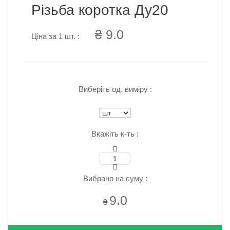
Різьба коротка Ду20
₴ 9.0
Ціна за 1 шт. :
Виберіть од. виміру :
Вкажіть к-ть :
Вибрано на суму :
9.0
₴